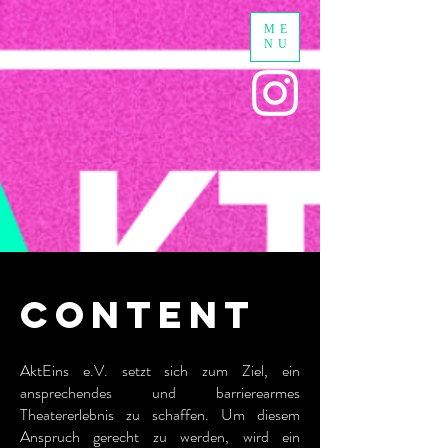
ME
NU
CONTENT
AktEins e.V. setzt sich zum Ziel, ein
ansprechendes und barrierearmes
Theatererlebnis zu schaffen. Um diesem
Anspruch gerecht zu werden, wird ein