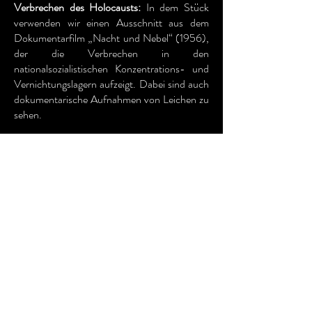
Verbrechen
des Holocausts:
In dem Stück
verwenden wir einen Ausschnitt aus dem
Dokumentarfilm „Nacht und Nebel“ (1956),
der die Verbrechen in den
nationalsozialistischen Konzentrations- und
Vernichtungslagern aufzeigt. Dabei sind auch
dokumentarische Aufnahmen von Leichen zu
sehen.
Suizid:
In dem Stück werden einige Figuren
suizidale Gedanken aussprechen. (Mehrere
inhaftierte Terroristen der RAF haben Suizid
begangen.)
Nacktheit von Minderjährigen:
Es werden
Filmaufnahmen von nackten Kindern gezeigt.
Sexuelle Übergriffe:
Sowohl verbal als auch
visuell werden sexuelle Übergriffe und
sexualisierte Darstellungen von Weiblichkeit