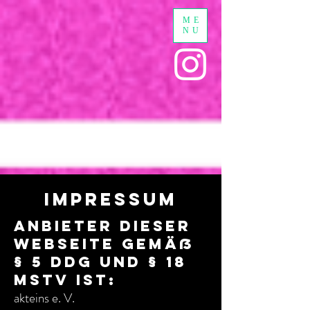
ME
NU
IMPRESSUM
Anbieter dieser
Webseite gemäß
§ 5 DDG und § 18
MStV ist:
akteins e. V.