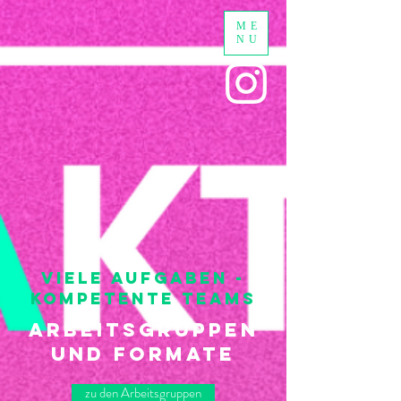
ME
NU
Viele Aufgaben -
Kompetente Teams
Arbeitsgruppen
und Formate
zu den Arbeitsgruppen